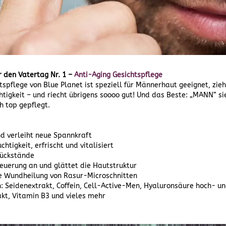
r den Vatertag Nr. 1 –
Anti-Aging Gesichtspflege
tspflege von Blue Planet ist speziell für Männerhaut geeignet, zieh
chtigkeit – und riecht übrigens soooo gut! Und das Beste: „MANN“ si
ch top gepflegt.
nd verleiht neue Spannkraft
chtigkeit, erfrischt und vitalisiert
Rückstände
neuerung an und glättet die Hautstruktur
ie Wundheilung von Rasur-Microschnitten
n: Seidenextrakt, Coffein, Cell-Active-Men, Hyaluronsäure hoch- u
kt, Vitamin B3 und vieles mehr