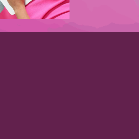
en!
Newsletter
Informationen rund um Ausss
Vorname
*
Email
*