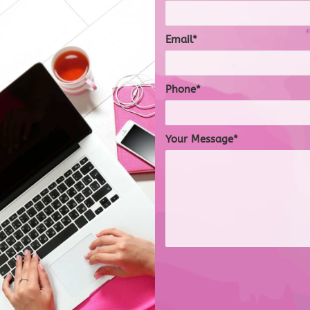
Email
Phone
Your Message