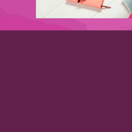
Lass auch Du dich berat
+43 676 / 76 44 789
Stadtplatz 28 / Eingang Bachgasse 1
3400 Klosterneuburg
martina@polndorfer.at
/polndorfer.martina