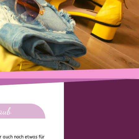
aub
r auch noch etwas für