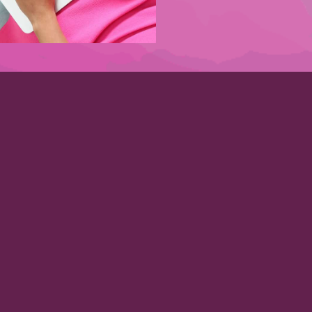
en!
Newsletter
Informationen rund um Ausss
Vorname
*
Email
*