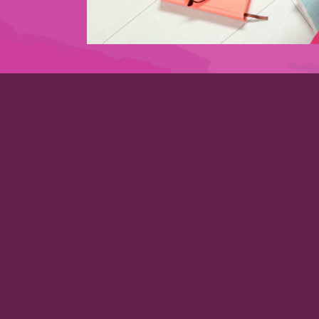
Lass auch Du dich berat
+43 676 / 76 44 789
Stadtplatz 28 / Eingang Bachgasse 1
3400 Klosterneuburg
martina@polndorfer.at
/polndorfer.martina