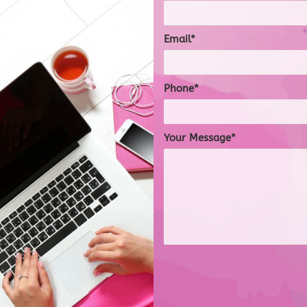
Email
Phone
Your Message