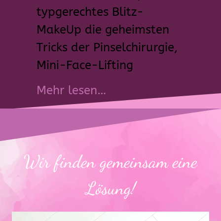
typgerechtes Blitz-
MakeUp die geheimsten
Tricks der Pinselchirurgie,
Mini-Face-Lifting
about Ich kanns sel
Mehr lesen…
Wir finden gemeinsam eine
Lösung!