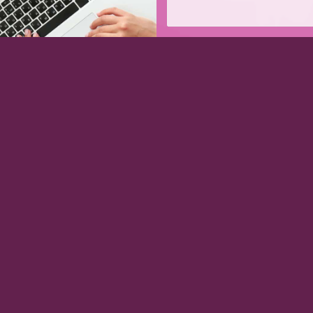
en!
Newsletter
Informationen rund um Ausss
Vorname
*