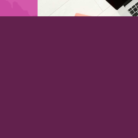
Lass auch Du dich berat
+43 676 / 76 44 789
Stadtplatz 28 / Eingang Bachgasse 1
3400 Klosterneuburg