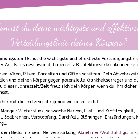
ennst du deine wichtigste und effektivs
Verteidungslinie deines Körpers?
Immunsystem! Es ist die wichtigste und effektivste Verteidigungslin
r Art. Ist es geschwächt, haben es z.B. Infektionserkrankungen sehr 
erien, Viren, Pilzen, Parasiten und Giften schützen. Dein Abwehrsys
dich und deinen Körper gegen potenzielle Krankheitserreger und al
zu dieser Jahreszeit/Zeit freut sich dein Körper, wenn du ihm dahe
nkst.
cher mit dir und zeigt dir genau woran er leidet.
 Mangel: Winterblues, schwache Nerven, Lust- und Kraftlosigkeit,
, Sodbrennen, Verstopfung, Durchfall, Blähungen, Entzündungen, Mü
ng…
 dein Bedürfnis sein: Nervenstärkung,
Abnehmen/Wohlfühlfigur ink